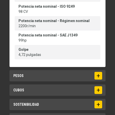
Potencia neta nominal - ISO 9249
98 CV
Potencia neta nominal - Régimen nominal
2200r/min
Potencia neta nominal - SAE J1349
99hp
Golpe
4,72 pulgadas
PESOS
Peso operativo
CUBOS
18102lb
Capacidades de los cubos
SOSTENIBILIDAD
1,3-3,5 m3 (1,7-4,6 yd3)