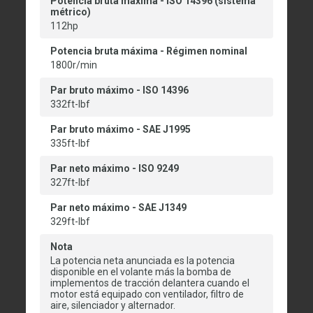
Potencia bruta máxima - ISO 14396 (sistema
métrico)
112hp
Potencia bruta máxima - Régimen nominal
1800r/min
Par bruto máximo - ISO 14396
332ft-lbf
Par bruto máximo - SAE J1995
335ft-lbf
Par neto máximo - ISO 9249
327ft-lbf
Par neto máximo - SAE J1349
329ft-lbf
Nota
La potencia neta anunciada es la potencia
disponible en el volante más la bomba de
implementos de tracción delantera cuando el
motor está equipado con ventilador, filtro de
aire, silenciador y alternador.