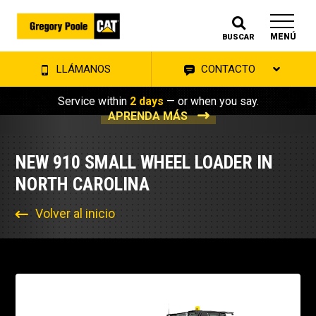
MENÚ
BUSCAR
LLÁMANOS
CONTACTO
Service within
2 days
— or when you say.
APRENDA MÁS
NEW 910 SMALL WHEEL LOADER IN
NORTH CAROLINA
Volver al inicio