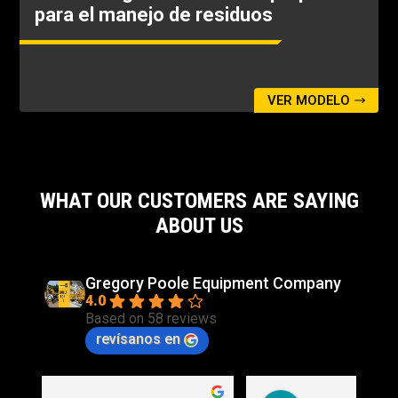
para el manejo de residuos
Presión de alivio - Cilindro de inclinación - 3ª
función Presión máxima de trabajo
3046psi
Presión de alivio - Cilindro basculante - 4ª
VER MODELO
función Presión máxima de trabajo
3046psi
WHAT OUR CUSTOMERS ARE SAYING
ABOUT US
Gregory Poole Equipment Company
4.0
Based on 58 reviews
revísanos en