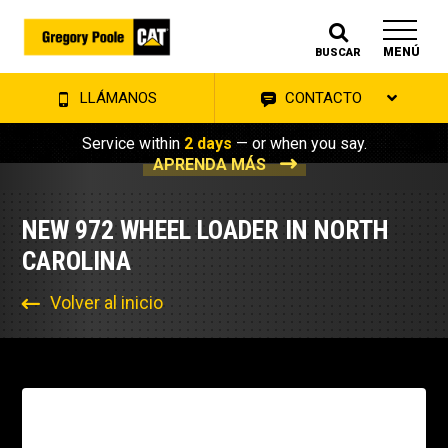
MENÚ
BUSCAR
LLÁMANOS
CONTACTO
Service within
2 days
— or when you say.
APRENDA MÁS
NEW 972 WHEEL LOADER IN NORTH
CAROLINA
Volver al inicio