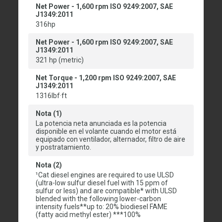
Net Power - 1,600 rpm ISO 9249:2007, SAE
J1349:2011
316hp
Net Power - 1,600 rpm ISO 9249:2007, SAE
J1349:2011
321 hp (metric)
Net Torque - 1,200 rpm ISO 9249:2007, SAE
J1349:2011
1316lbf·ft
Nota (1)
La potencia neta anunciada es la potencia
disponible en el volante cuando el motor está
equipado con ventilador, alternador, filtro de aire
y postratamiento.
Nota (2)
¹Cat diesel engines are required to use ULSD
(ultra-low sulfur diesel fuel with 15 ppm of
sulfur or less) and are compatible* with ULSD
blended with the following lower-carbon
intensity fuels**up to: 20% biodiesel FAME
(fatty acid methyl ester) ***100%