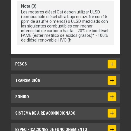
Nota (3)
Los motores diésel Cat deben utilizar ULSD
(combustible diésel ultra bajo en azufre con 15
ppm de azufre o menos) o ULSD mezclado con
los siguientes combustibles con menor
intensidad de carbono hasta: - 20% de biodiésel
FAME (éster metílico de ácidos grasos)* - 100%
de diésel renovable, HVO (h
PESOS
Nota
TRANSMISIÓN
Weight based on a machine configuration with
Bridgestone 26.5R25 VJT L3 radial tires, full
fluids, operator, standard counterweight, ride
Adelante - 1
SONIDO
control, cold start, roading fenders, Product
4,1 millas/h
Link™, front manual differential/open rear axles,
powertrain guard, sec
Adelante - 2
Exterior Sound Power Level - ISO 6395:2008
SISTEMA DE AIRE ACONDICIONADO
8.4 millas/h
109 dB(A)
Peso operativo
54858lb
Adelante - 3
Exterior Sound Power Level - ISO 6395:2008²
Aire acondicionado
ESPECIFICACIONES DE FUNCIONAMIENTO