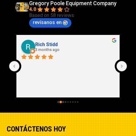
Gregory Poole Equipment Company
4.0
Based on 58 reviews
revísanos en
Rich Stidd
3 months ago
CONTÁCTENOS HOY