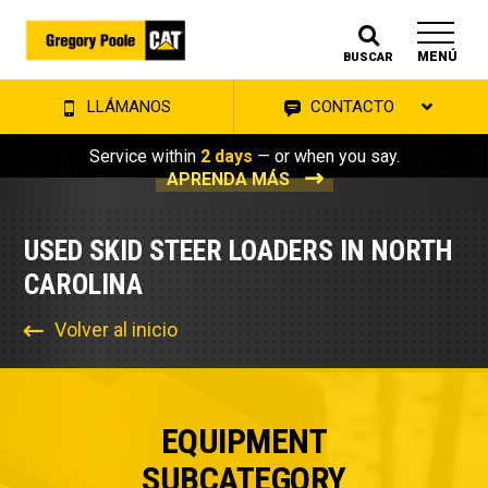
MENÚ
BUSCAR
LLÁMANOS
CONTACTO
Service within
2 days
— or when you say.
APRENDA MÁS
USED SKID STEER LOADERS IN NORTH
CAROLINA
Volver al inicio
EQUIPMENT
SUBCATEGORY