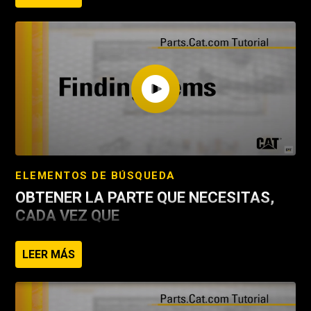
pedidos 24/7 con nuestra interfaz amigable para móviles
Envío a cualquier lugar o recogida en la tienda de su
distribuidor"
Añade y guarda múltiples máquinas que compras con
frecuencia*
Inicia sesión para ver precios y disponibilidad*.
Descargue las listas de control del gato para guiar el
servicio interno
ELEMENTOS DE BÚSQUEDA
OBTENER LA PARTE QUE NECESITAS,
CADA VEZ QUE
Busca por número de pieza, número de serie de la
LEER MÁS
máquina o categoría de piezas
Ver la disponibilidad de piezas en tiempo real
Acceda a la información técnica de todos los equipos