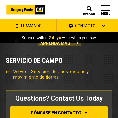
MENÚ
BUSCAR
LLÁMANOS
CONTACTO
Service within
2 days
— or when you say.
APRENDA MÁS
SERVICIO DE CAMPO
Volver a Servicios de construcción y
movimiento de tierras
Questions? Contact Us Today
PÓNGASE EN CONTACTO