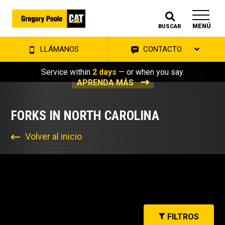
MENÚ
BUSCAR
LLÁMANOS
CONTACTO
Service within
2 days
— or when you say.
APRENDA MÁS
FORKS IN NORTH CAROLINA
Volver al inicio
FILTROS