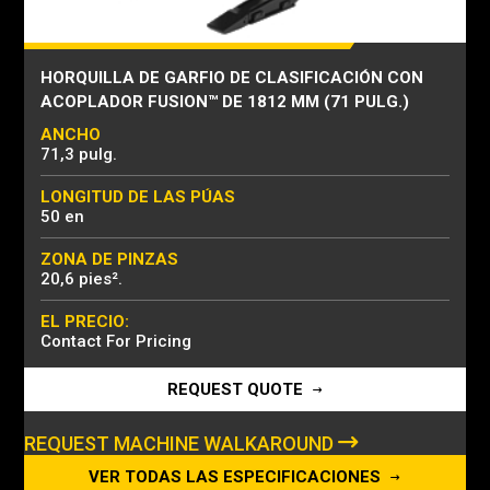
HORQUILLA DE GARFIO DE CLASIFICACIÓN CON
ACOPLADOR FUSION™ DE 1812 MM (71 PULG.)
ANCHO
71,3 pulg.
LONGITUD DE LAS PÚAS
50 en
ZONA DE PINZAS
20,6 pies².
EL PRECIO:
Contact For Pricing
REQUEST QUOTE
REQUEST MACHINE WALKAROUND
VER TODAS LAS ESPECIFICACIONES