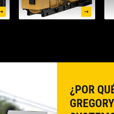
¿POR QU
GREGORY