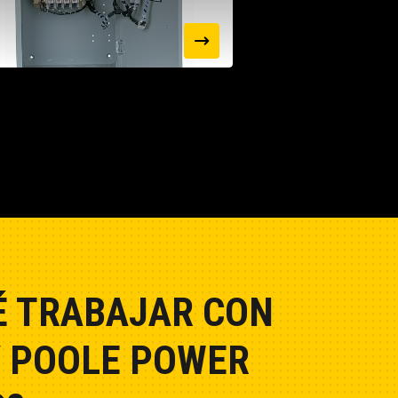
É TRABAJAR CON
 POOLE POWER