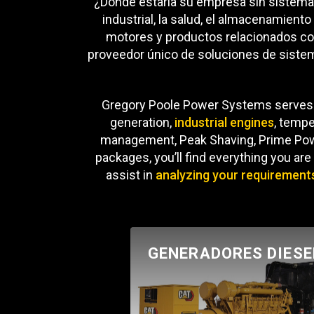
¿Dónde estaría su empresa sin sistemas 
industrial, la salud, el almacenamiento
motores y productos relacionados co
proveedor único de soluciones de sistem
Gregory Poole Power Systems serve
generation,
industrial engines
, tempe
management, Peak Shaving, Prime Powe
packages, you’ll find everything you ar
assist in
analyzing your requirement
GENERADORES DIESE