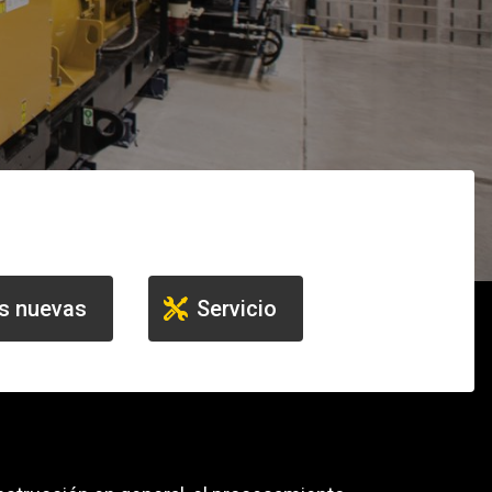
e camiones
 de autobuses escolares
s nuevas
Servicio