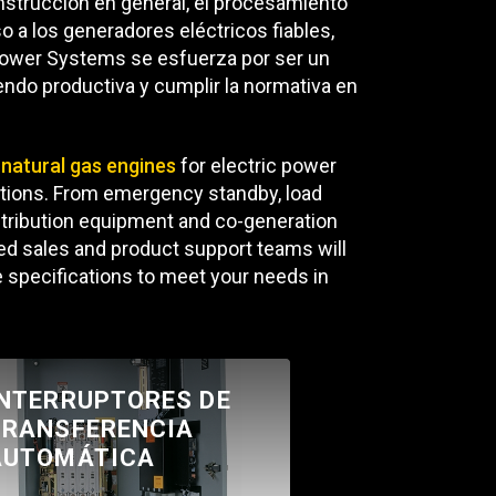
onstrucción en general, el procesamiento
so a los generadores eléctricos fiables,
ICE
Power Systems se esfuerza por ser un
ndo productiva y cumplir la normativa en
 natural gas engines
for electric power
cations. From emergency standby, load
tribution equipment and co-generation
ced sales and product support teams will
 specifications to meet your needs in
INTERRUPTORES DE
TRANSFERENCIA
AUTOMÁTICA