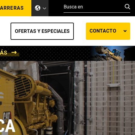
ARRERAS
CONTACTO
OFERTAS Y ESPECIALES
MÁS
ento de tierra
Sistemas de elevación y manejo de materiales
Poder Marino
MedGas
efensa
Minería
CA
de fluidos SOS
Camiones y vehículos recreativos