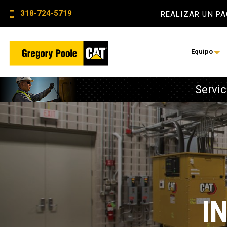
318-724-5719
REALIZAR UN P
Equipo
Servic
Autobús
Energía elé
Aire comp
Servicios 
Construcci
Monitoreo
Energía elé
Servicio d
Sistemas de
I
Soluciones