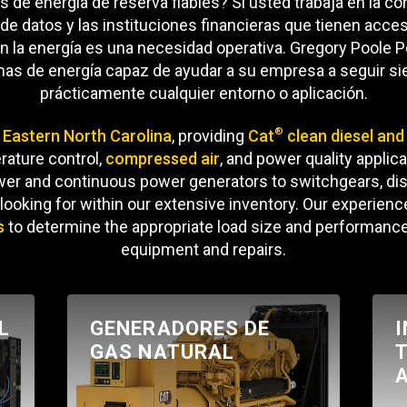
de energía de reserva fiables? Si usted trabaja en la c
 de datos y las instituciones financieras que tienen acce
REQUEST A SERV
n la energía es una necesidad operativa. Gregory Poole 
as de energía capaz de ayudar a su empresa a seguir sie
prácticamente cualquier entorno o aplicación.
®
s
Eastern North Carolina
, providing
Cat
clean diesel and
rature control,
compressed air
, and power quality appli
r and continuous power generators to switchgears, dis
e looking for within our extensive inventory. Our experien
s
to determine the appropriate load size and performance
equipment and repairs.
L
GENERADORES DE
GAS NATURAL