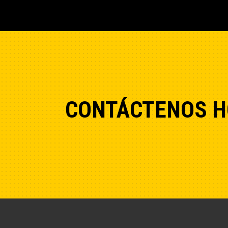
datos pueden apuntar a medidas proa
garantizar un tiempo de actividad ópt
mantener los motores en funcionamie
necesiten asistencia experta".
CONTÁCTENOS H