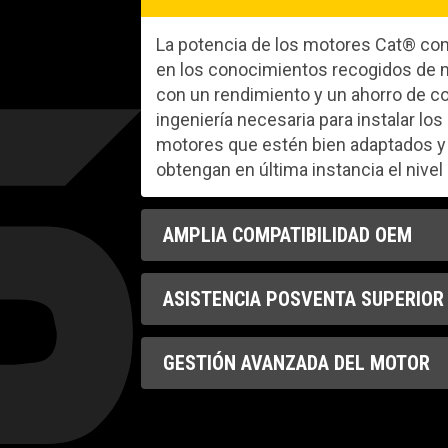
La potencia de los motores Cat® com
en los conocimientos recogidos de m
con un rendimiento y un ahorro de co
ingeniería necesaria para instalar 
motores que estén bien adaptados y 
obtengan en última instancia el nivel
AMPLIA COMPATIBILIDAD OEM
Caterpillar ofrece a sus clientes u
ASISTENCIA POSVENTA SUPERIOR
necesitan motores industriales par
máquinas. Todos ellos pueden obtener 
El compromiso con los usuarios final
"Ofrecemos soluciones de motores 
GESTIÓN AVANZADA DEL MOTOR
asesoramiento técnico y una variedad
máquinas para una amplia gama de ap
redes de distribuidores OEM reciben 
Caterpillar también ayuda a los usuari
rendimiento del motor de cada clie
transforma los datos del motor en i
usuarios finales, nuestro soporte de 