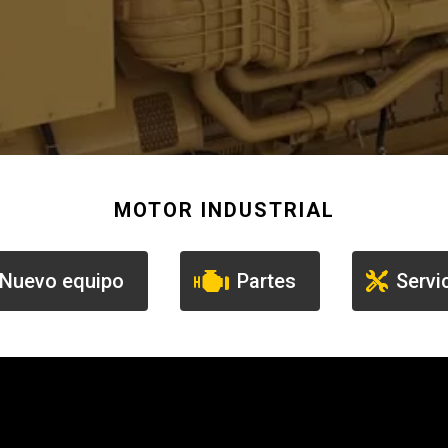
Soporte de piezas
e Motores Industriales
Centros de servicio d
banco de carga
e emisión
Autobús
e camiones y autocaravanas
Servicio y reparación
e camiones
MOTOR INDUSTRIAL
Otras industrias
e caravanas y autocaravanas
Minería
Nuevo equipo
Partes
Servi
Aire comprimido
Poder Marino
Silvicultura