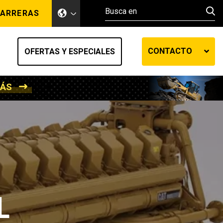
ARRERAS
CONTACTO
OFERTAS Y ESPECIALES
MÁS
ento de tierra
Sistemas de elevación y manejo de materiales
Poder Marino
MedGas
efensa
Minería
L
de fluidos SOS
Camiones y vehículos recreativos