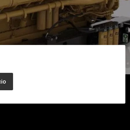
e camiones
 de autobuses escolares
cio