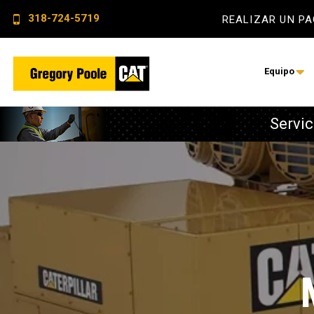
318-724-5719
REALIZAR UN P
Equipo
Servic
Autobús
Energía elé
Aire comp
Servicios 
Construcci
Monitoreo
Energía elé
Servicio d
Sistemas de
Soluciones