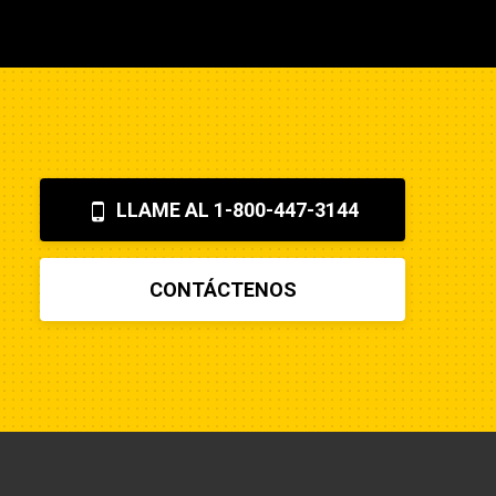
iones específicas que ayudan a
les cuando esos usuarios finales
LLAME AL 1-800-447-3144
CONTÁCTENOS