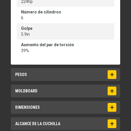
224hp
Número de cilindros
6
Golpe
5.9in
Aumento del par de torsión
39%
PESOS
Peso operativo - Típicamente equipado
MOLDBOARD
45547lb
Radio del arco
DIMENSIONES
16.3in
Presión de bajada de la cuchilla - Base GVW
Distancia al suelo - Eje trasero
ALCANCE DE LA CUCHILLA
17004lb
13.3in