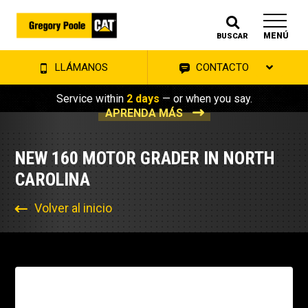
MENÚ
BUSCAR
LLÁMANOS
CONTACTO
Service within
2 days
— or when you say.
APRENDA MÁS
NEW 160 MOTOR GRADER IN NORTH
CAROLINA
Volver al inicio