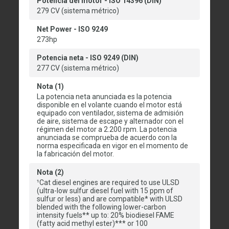
Potencia del motor - ISO 14396 (DIN)
279 CV (sistema métrico)
Net Power - ISO 9249
273hp
Potencia neta - ISO 9249 (DIN)
277 CV (sistema métrico)
Nota (1)
La potencia neta anunciada es la potencia
disponible en el volante cuando el motor está
equipado con ventilador, sistema de admisión
de aire, sistema de escape y alternador con el
régimen del motor a 2.200 rpm. La potencia
anunciada se comprueba de acuerdo con la
norma especificada en vigor en el momento de
la fabricación del motor.
Nota (2)
¹Cat diesel engines are required to use ULSD
(ultra-low sulfur diesel fuel with 15 ppm of
sulfur or less) and are compatible* with ULSD
blended with the following lower-carbon
intensity fuels** up to: 20% biodiesel FAME
(fatty acid methyl ester)*** or 100