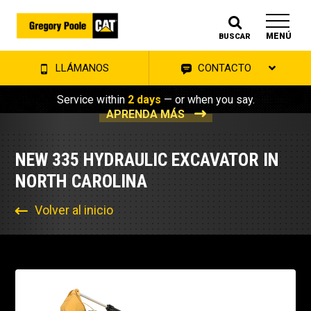
MENÚ
BUSCAR
LLÁMANOS
CONTACTO
Service within
2 days
— or when you say.
APRENDA MÁS
NEW 335 HYDRAULIC EXCAVATOR IN
NORTH CAROLINA
Volver al inicio