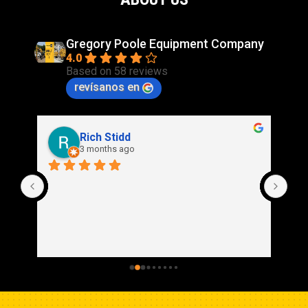
Gregory Poole Equipment Company
4.0
Based on 58 reviews
revísanos en
Rich Stidd
3 months ago