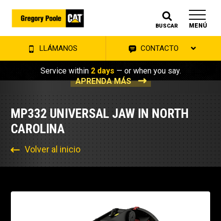
MENÚ
BUSCAR
LLÁMANOS
CONTACTO
Service within
2 days
— or when you say.
APRENDA MÁS
MP332 UNIVERSAL JAW IN NORTH
CAROLINA
Volver al inicio