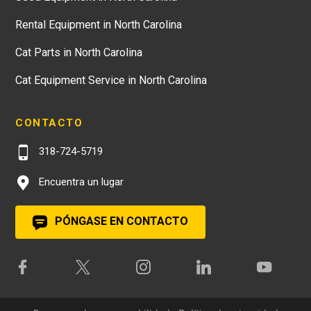
Transmisión Power-Shift con LTC - Opcional
- Marcha atrás - 1ª
Rental Equipment in North Carolina
3.7 millas/h
Cat Parts in North Carolina
Transmisión Power-Shift con LTC - Opcional
- Marcha atrás - 2ª
Cat Equipment Service in North Carolina
7.7 millas/h
Transmisión Power-Shift con LTC - Opcional
- Marcha atrás - 3ª
CONTACTO
17 millas/h
318-724-5719
Encuentra un lugar
PÓNGASE EN CONTACTO