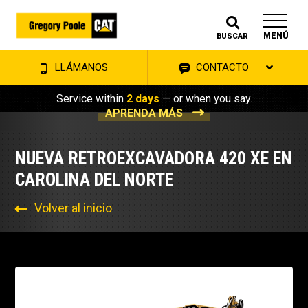
MENÚ
BUSCAR
LLÁMANOS
CONTACTO
Service within
2 days
— or when you say.
APRENDA MÁS
NUEVA RETROEXCAVADORA 420 XE EN
CAROLINA DEL NORTE
Volver al inicio