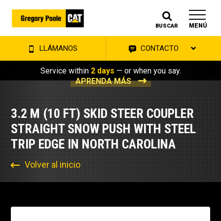
MENÚ
BUSCAR
LLÁMANOS
CONTACTO
Service within
2 days
— or when you say.
APRENDA MÁS
3.2 M (10 FT) SKID STEER COUPLER
STRAIGHT SNOW PUSH WITH STEEL
TRIP EDGE IN NORTH CAROLINA
Volver al inicio