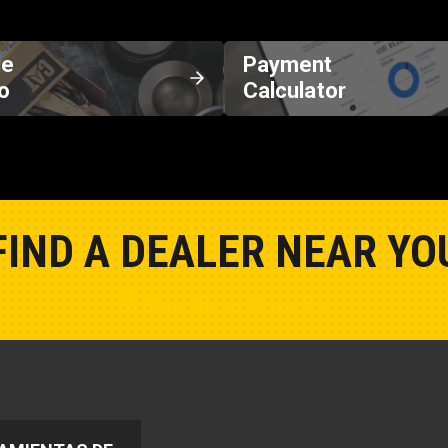
de
Payment
o
Calculator
FIND A DEALER NEAR YO
Show Closest Location