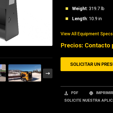
Weight
: 319.7 lb
REQUEST A SERV
Length
: 10.9 in
View All Equipment Specs
Precios: Contacto 
SOLICITAR UN PRE
PDF
IMPRIMI
SOLICITE NUESTRA APLIC