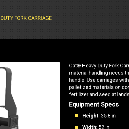
Soporte de piezas
Motores industrial
 de pista
e Motores Industriales
Centros de servicio d
Poder Marino
dores
banco de carga
Y DUTY FORK CARRIAGE
 Tractors/Dozers
e emisión
Autobús
Otras industrias
e camiones y autocaravanas
Servicio y reparación
Compresores de ai
e camiones
Otras industrias
Sistemas de eleva
Cat® Heavy Duty Fork Carr
e caravanas y autocaravanas
material handling needs th
Minería
MedGas
handle. Use carriages with
palletized materials on co
Aire comprimido
fertilizer and seed at lan
SOLICITE UN
Equipment Specs
Poder Marino
Height
: 35.8 in
Silvicultura
Width
: 52 in