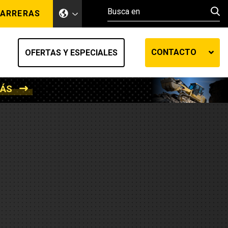
ARRERAS
CONTACTO
OFERTAS Y ESPECIALES
MÁS
ento de tierra
ransferencia automática
efensa
os diesel
de fluidos SOS