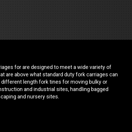
es
e camiones
 de autobuses escolares
re
ción
iages for are designed to meet a wide variety of
at are above what standard duty fork carriages can
 different length fork tines for moving bulky or
nstruction and industrial sites, handling bagged
dscaping and nursery sites.
 PRESUPUESTO