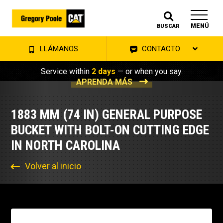
MENÚ
BUSCAR
LLÁMANOS
CONTACTO
Service within
2 days
— or when you say.
APRENDA MÁS
1883 MM (74 IN) GENERAL PURPOSE
BUCKET WITH BOLT-ON CUTTING EDGE
IN NORTH CAROLINA
Volver al inicio