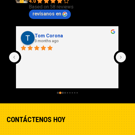
4.0
Based on 58 reviews
revísanos en
Rich Stidd
3 months ago
CONTÁCTENOS HOY