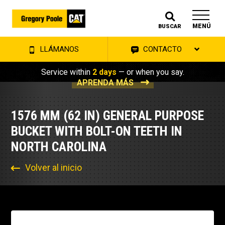
MENÚ
BUSCAR
LLÁMANOS
CONTACTO
Service within
2 days
— or when you say.
APRENDA MÁS
1576 MM (62 IN) GENERAL PURPOSE
BUCKET WITH BOLT-ON TEETH IN
NORTH CAROLINA
Volver al inicio