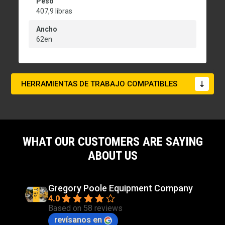
Peso
407,9 libras
Ancho
62en
HERRAMIENTAS DE TRABAJO COMPATIBLES
WHAT OUR CUSTOMERS ARE SAYING
ABOUT US
Gregory Poole Equipment Company
4.0
Based on 58 reviews
revísanos en