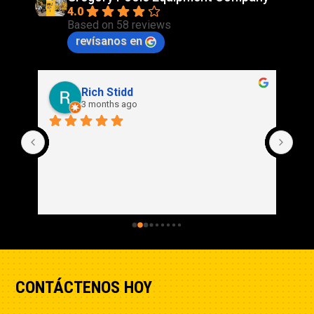
4.0
Based on 58 reviews
revísanos en
Rich Stidd
3 months ago
CONTÁCTENOS HOY