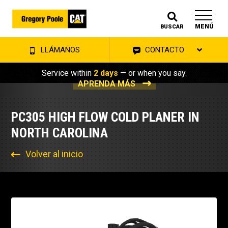
MENÚ
BUSCAR
LLÁMANOS
CONTACTO
Service within
2 days
— or when you say.
APRENDA MÁS
PC305 HIGH FLOW COLD PLANER IN
NORTH CAROLINA
Volver al inicio