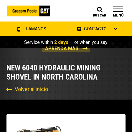
MENÚ
BUSCAR
LLÁMANOS
CONTACTO
Service within
2 days
— or when you say.
APRENDA MÁS
NEW 6040 HYDRAULIC MINING
SHOVEL IN NORTH CAROLINA
Volver al inicio