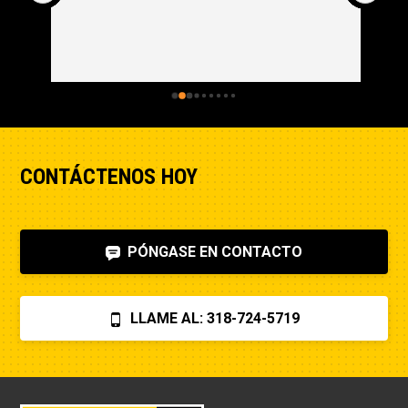
Dimensiones internas de la cabina - Anchura
5,25 pies
Nivel de los ojos del operador -
Aproximadamente
22.31ft
CONTÁCTENOS HOY
PÓNGASE EN CONTACTO
LLAME AL: 318-724-5719