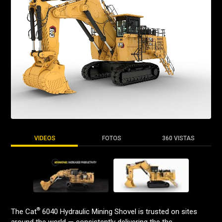
VIDEOS
FOTOS
360 VISTAS
®
The Cat
6040 Hydraulic Mining Shovel is trusted on sites