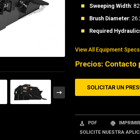
Sweeping Width
: 82
REQUEST A SERV
Brush Diameter
: 26.
Required Hydraulic
View All Equipment Specs
Precios: Contacto 
SOLICITAR UN PRE
PDF
IMPRIMI
SOLICITE NUESTRA APLIC