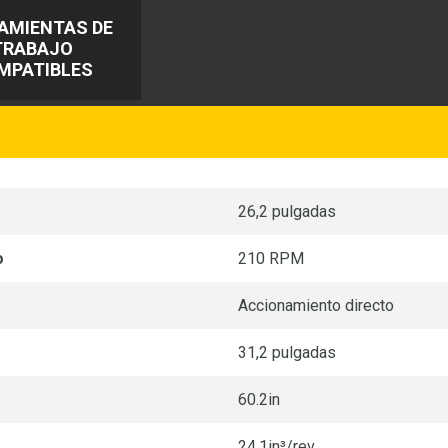
AMIENTAS DE
TRABAJO
MPATIBLES
26,2 pulgadas
o
210 RPM
Accionamiento directo
31,2 pulgadas
60.2in
24.1in³/rev