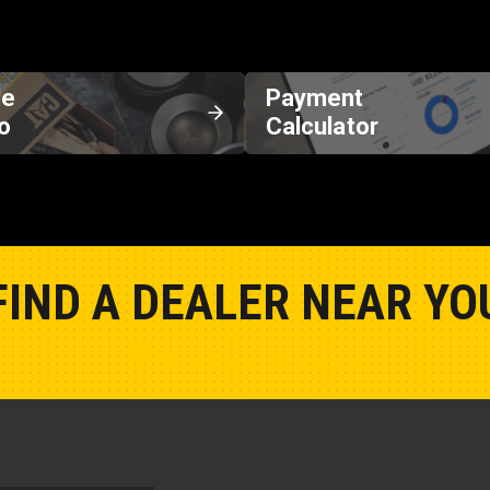
de
Payment
o
Calculator
FIND A DEALER NEAR YO
Show Closest Location