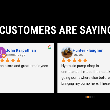
CUSTOMERS ARE SAYIN
John Karpathian
Hunter Flaugher
6 months ago
last year
an store and great employees
Hydraulic pump shop is 
unmatched. I made the mistak
going somewhere else before 
bringing my pump here. These 
guys were more than helpful a
friendly. Went out of their way 
help me find a solution for my 
problem even when it didn’t 