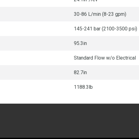
30-86 L/min (8-23 gpm)
145-241 bar (2100-3500 psi)
95.3in
Standard Flow w/o Electrical
82.7in
1188.3lb