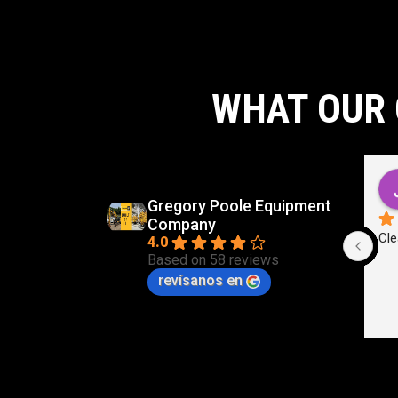
WHAT OUR 
d
Carlos Virgilio Sauceda Rivera
go
5 months ago
Gregory Poole Equipment
Company
Cle
4.0
Based on 58 reviews
revísanos en