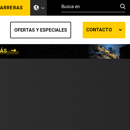
ARRERAS
CONTACTO
OFERTAS Y ESPECIALES
MÁS
ento de tierra
ransferencia automática
efensa
os diesel
de fluidos SOS