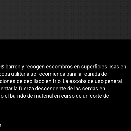
es
e camiones
 de autobuses escolares
re
ción
at® barren y recogen escombros en superficies lisas en
oba utilitaria se recomienda para la retirada de
iones de cepillado en frío. La escoba de uso general
entar la fuerza descendente de las cerdas en
mo el barrido de material en curso de un corte de
 PRESUPUESTO
in