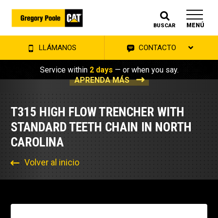
MENÚ
BUSCAR
LLÁMANOS
CONTACTO
Service within
2 days
— or when you say.
APRENDA MÁS
T315 HIGH FLOW TRENCHER WITH
STANDARD TEETH CHAIN IN NORTH
CAROLINA
Volver al inicio