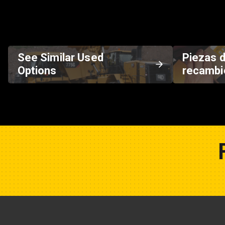
See Similar Used
Piezas 
Options
recambi