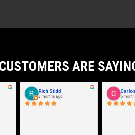
CUSTOMERS ARE SAYIN
John Karpathian
Hunter Flaugher
7 months ago
last year
an store and great employees
Hydraulic pump shop is 
unmatched. I made the mistak
going somewhere else before 
bringing my pump here. These 