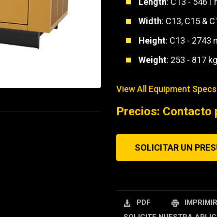
Length
: C13 - 5461
REQUEST A SERV
Width
: C13, C15 & 
Height
: C13 - 2743
Weight
: 253 - 817 k
View All Equipment Specs
Precios: Contacto 
SOLICITAR UN PRE
PDF
IMPRIMI