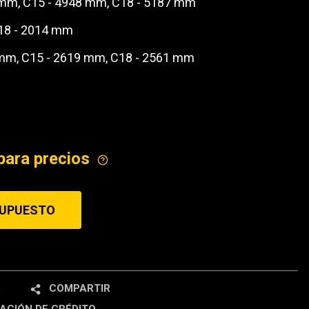
 mm, C15 - 4948 mm, C18 - 5187 mm
ICE
C18 - 2014 mm
 mm, C15 - 2619 mm, C18 - 2561 mm
g
para precios
SUPUESTO
R
COMPARTIR