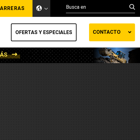
ARRERAS
CONTACTO
OFERTAS Y ESPECIALES
MÁS
ento de tierra
ransferencia automática
efensa
os diesel
de fluidos SOS