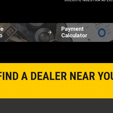
SOLICITE NUESTRA APLIC
de
Payment
o
Calculator
FIND A DEALER NEAR YO
Show Closest Location