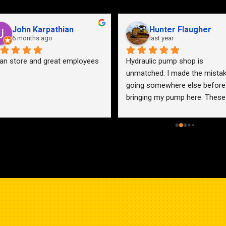
John Karpathian
Hunter Flaugher
6 months ago
last year
an store and great employees
Hydraulic pump shop is 
unmatched. I made the mistak
going somewhere else before 
bringing my pump here. These 
guys were more than helpful a
friendly. Went out of their way 
help me find a solution for my 
problem even when it didn’t 
benefit them. This is how 
businesses should be run. I wo
go anywhere else.