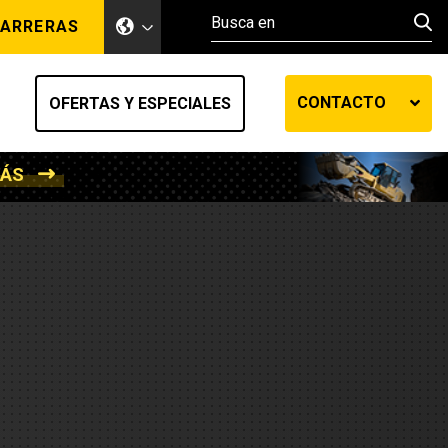
ARRERAS
CONTACTO
OFERTAS Y ESPECIALES
MÁS
ento de tierra
ransferencia automática
efensa
os diesel
de fluidos SOS