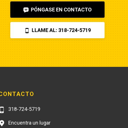
bad.Machine runs fine now. So my 
PÓNGASE EN CONTACTO
advice is to check the internet, 
before letting Poole charge you 
$870 for a two hour field visit. And 
LLAME AL: 318-724-5719
you can find a perfectly fine 
aftermarket fuel pump for $20 
rather than the $250 that Poole 
charges... and it arrives faster,
CONTACTO
318-724-5719
Encuentra un lugar