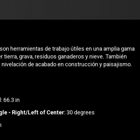
es
e camiones
son herramientas de trabajo útiles en una amplia gama
 de autobuses escolares
re
 tierra, grava, residuos ganaderos y nieve. También
e nivelación de acabado en construcción y paisajismo.
ción
d
: 66.3 in
 PRESUPUESTO
e - Right/Left of Center
: 30 degrees
n