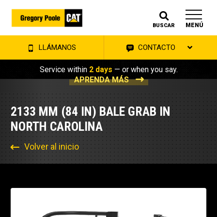
MENÚ
BUSCAR
LLÁMANOS
CONTACTO
Service within
2 days
— or when you say.
APRENDA MÁS
2133 MM (84 IN) BALE GRAB IN
NORTH CAROLINA
Volver al inicio