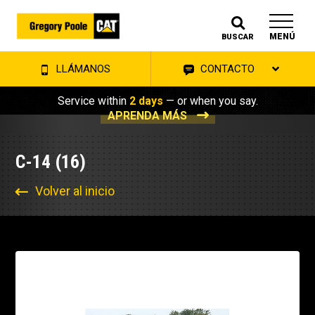
MENÚ
BUSCAR
LLÁMANOS
CONTACTO
Service within
2 days
— or when you say.
APRENDA MÁS
C-14 (16)
Volver al inicio