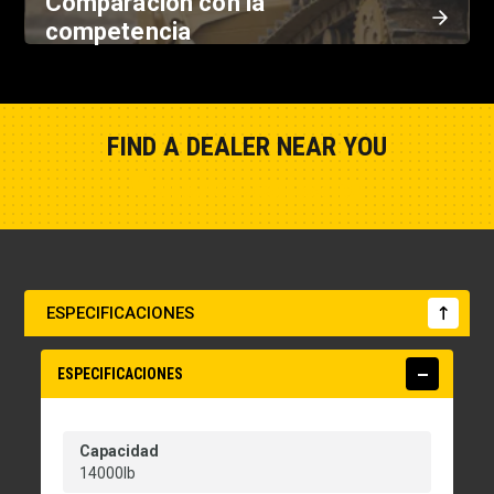
Comparación con la
competencia
FIND A DEALER NEAR YOU
Show Closest Location
ESPECIFICACIONES
ESPECIFICACIONES
Capacidad
14000lb