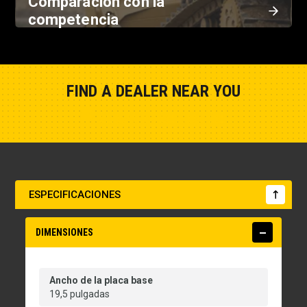
Comparación con la
competencia
FIND A DEALER NEAR YOU
Show Closest Location
ESPECIFICACIONES
DIMENSIONES
Ancho de la placa base
19,5 pulgadas