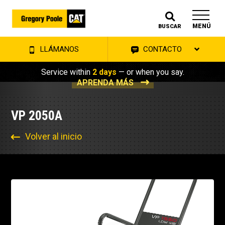
MENÚ
BUSCAR
LLÁMANOS
CONTACTO
Service within
2 days
— or when you say.
APRENDA MÁS
VP 2050A
Volver al inicio