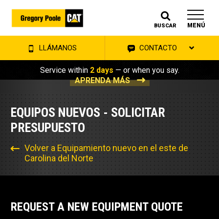
MENÚ
BUSCAR
LLÁMANOS
CONTACTO
Service within
2 days
— or when you say.
APRENDA MÁS
EQUIPOS NUEVOS - SOLICITAR
PRESUPUESTO
Volver a Equipamiento nuevo en el este de
Carolina del Norte
REQUEST A NEW EQUIPMENT QUOTE