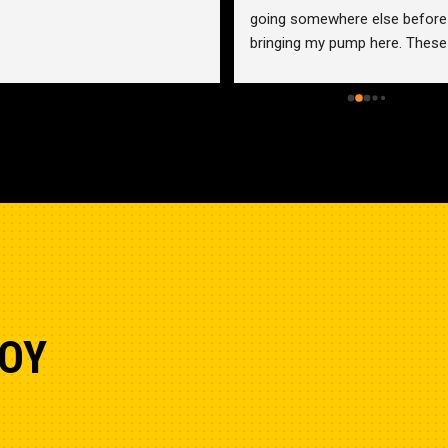
going somewhere else before 
bringing my pump here. These 
guys were more than helpful a
friendly. Went out of their way 
help me find a solution for my 
problem even when it didn’t 
benefit them. This is how 
businesses should be run. I wo
go anywhere else.
OY