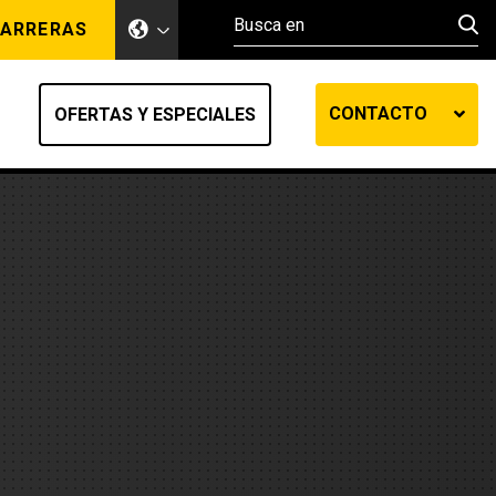
ARRERAS
CONTACTO
OFERTAS Y ESPECIALES
ento de tierra
ransferencia automática
efensa
os diesel
de fluidos SOS