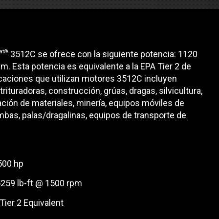
es
e camiones
at®
3512C se ofrece con la siguiente potencia: 1120
. Esta potencia es equivalente a la EPA Tier 2 de
 de autobuses escolares
icaciones que utilizan motores 3512C incluyen
re
trituradoras, construcción, grúas, dragas, silvicultura,
ación de materiales, minería, equipos móviles de
ción
mbas, palas/dragalinas, equipos de transporte de
500 hp
 PRESUPUESTO
5259 lb-ft @ 1500 rpm
 Tier 2 Equivalent