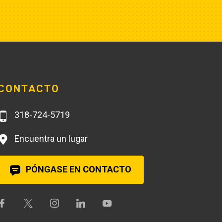
rather than the $250 that Poole 
charges... and it arrives faster,
CONTACTO
318-724-5719
Encuentra un lugar
PÓNGASE EN CONTACTO