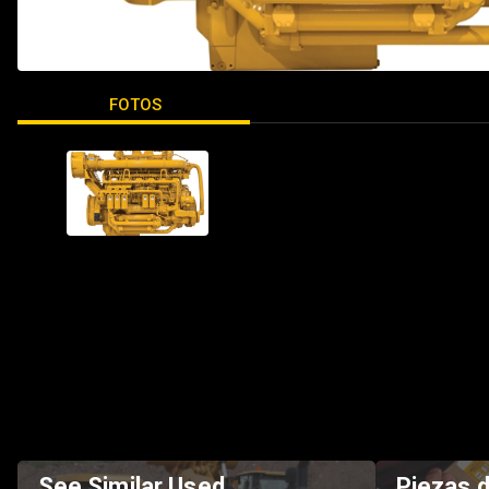
FOTOS
See Similar Used
Piezas 