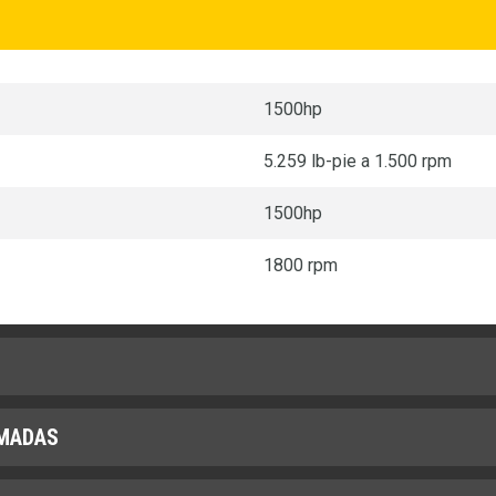
1500hp
5.259 lb-pie a 1.500 rpm
1500hp
1800 rpm
IMADAS
Equivalente a Tier 2 de la EPA