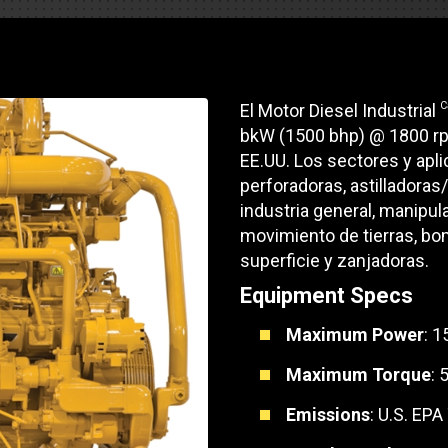
Soporte de piezas
Motores industrial
 de pista
e Motores Industriales
Centros de servicio d
Poder Marino
dores
banco de carga
 Tractors/Dozers
e emisión
Autobús
C
El Motor Diesel Industrial
Otras industrias
bkW (1500 bhp) @ 1800 rpm
e camiones y autocaravanas
Servicio y reparación
EE.UU. Los sectores y apl
Compresores de ai
perforadoras, astilladoras/
e camiones
industria general, manipul
Otras industrias
Sistemas de eleva
movimiento de tierras, bo
e caravanas y autocaravanas
superficie y zanjadoras.
Minería
MedGas
Equipment Specs
Aire comprimido
Maximum Power
: 1
SOLICITE UN
Poder Marino
Maximum Torque
: 
Emissions
: U.S. EPA
Silvicultura