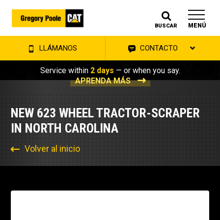
MENÚ
BUSCAR
LLÁMANOS
CONTACTO
Service within
2 days
— or when you say.
APRENDA MÁS
NEW 623 WHEEL TRACTOR-SCRAPER
IN NORTH CAROLINA
Volver al inicio