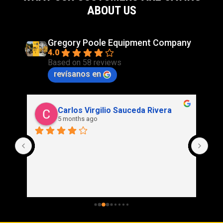
Anchura - Máquina total - Escalera bajada
ABOUT US
149,2 pulgadas
Ancho - Centros de neumáticos traseros
90.2in
Gregory Poole Equipment Company
4.0
Anchura - Tractor
Based on 58 reviews
133,1 pulgadas
revísanos en
Carlos Virgilio Sauceda Rivera
5 months ago
Cle