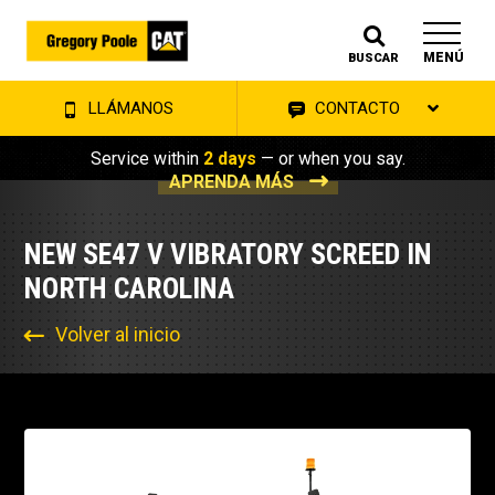
MENÚ
BUSCAR
LLÁMANOS
CONTACTO
Service within
2 days
— or when you say.
APRENDA MÁS
NEW SE47 V VIBRATORY SCREED IN
NORTH CAROLINA
Volver al inicio