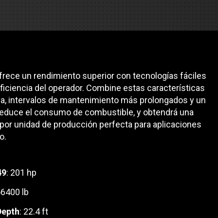
es
e camiones
rece un rendimiento superior con tecnologías fáciles
 de autobuses escolares
re
ficiencia del operador. Combine estas características
a, intervalos de mantenimiento más prolongados y un
ción
reduce el consumo de combustible, y obtendrá una
por unidad de producción perfecta para aplicaciones
o.
 PRESUPUESTO
49
: 201 hp
56400 lb
Depth
: 22.4 ft