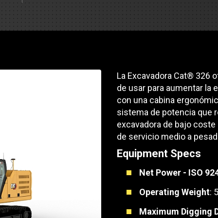
Soporte de piezas
Motores industrial
 de pista
e Motores Industriales
Centros de servicio d
Poder Marino
dores
banco de carga
 Tractors/Dozers
e emisión
Autobús
Otras industrias
e camiones y autocaravanas
La Excavadora Cat® 326 of
Servicio y reparación
Compresores de ai
de usar para aumentar la e
e camiones
con una cabina ergonómic
Otras industrias
Sistemas de eleva
sistema de potencia que 
e caravanas y autocaravanas
excavadora de bajo coste 
Minería
MedGas
de servicio medio a pesad
Equipment Specs
Aire comprimido
SOLICITE UN
Net Power - ISO 92
Poder Marino
Operating Weight
: 
Silvicultura
Maximum Digging 