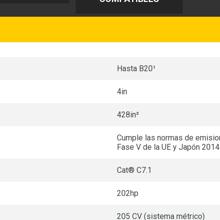
Hasta B20¹
4in
428in³
Cumple las normas de emisione
Fase V de la UE y Japón 2014
Cat® C7.1
202hp
205 CV (sistema métrico)