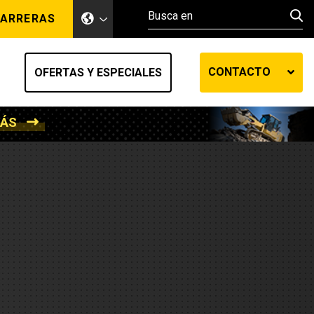
ARRERAS
CONTACTO
OFERTAS Y ESPECIALES
MÁS
ento de tierra
ransferencia automática
efensa
os diesel
de fluidos SOS