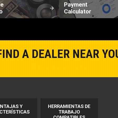
de
Payment
o
Calculator
FIND A DEALER NEAR YO
Show Closest Location
NTAJAS Y
HERRAMIENTAS DE
CTERÍSTICAS
TRABAJO
COMPATIBLES