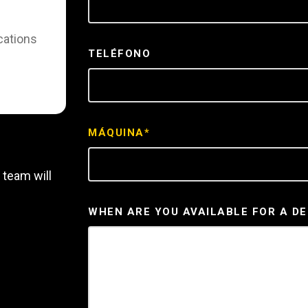
REQUEST A SERV
cations
TELÉFONO
MÁQUINA*
 team will
WHEN ARE YOU AVAILABLE FOR A D