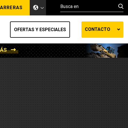
ARRERAS
CONTACTO
OFERTAS Y ESPECIALES
MÁS
ento de tierra
ransferencia automática
efensa
os diesel
de fluidos SOS