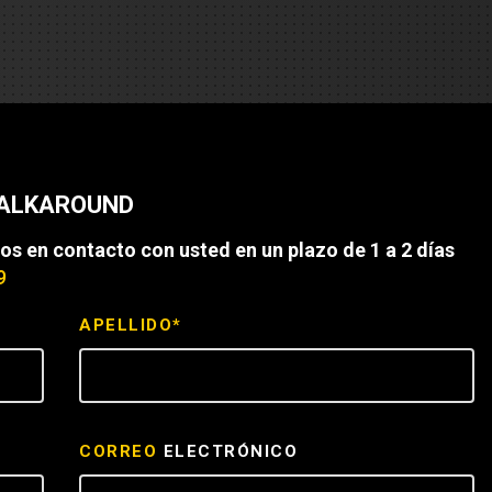
es
e camiones
 de autobuses escolares
re
WALKAROUND
ción
os en contacto con usted en un plazo de 1 a 2 días
9
APELLIDO*
 PRESUPUESTO
CORREO
ELECTRÓNICO