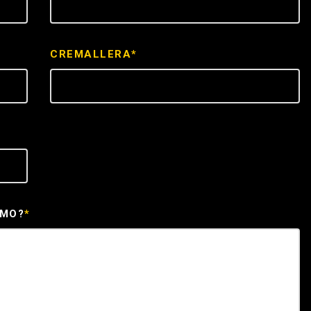
ICE
CREMALLERA*
EMO?
*