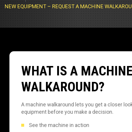
Cargadores
Servicio d
NEW EQUIPMENT – REQUEST A MACHINE WALKARO
Compacta
Prueba de 
Track Type
Pruebas d
Servicio d
Servicio d
WHAT IS A MACHIN
Servicio d
WALKAROUND?
A machine walkaround lets you get a closer look
equipment before you make a decision.
See the machine in action