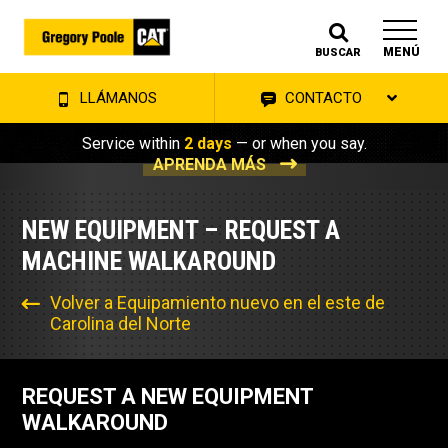
MENÚ
BUSCAR
LLÁMANOS
CONTACTO
Service within
2 days
— or when you say.
APRENDA MÁS
NEW EQUIPMENT – REQUEST A
MACHINE WALKAROUND
Volver a Equipamiento nuevo en el este de
Carolina del Norte
REQUEST A NEW EQUIPMENT
WALKAROUND