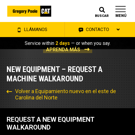
MENÚ
BUSCAR
LLÁMANOS
CONTACTO
Service within
2 days
— or when you say.
APRENDA MÁS
NEW EQUIPMENT – REQUEST A
MACHINE WALKAROUND
Volver a Equipamiento nuevo en el este de
Carolina del Norte
REQUEST A NEW EQUIPMENT
WALKAROUND