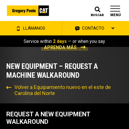
MENÚ
BUSCAR
LLÁMANOS
CONTACTO
Service within
2 days
— or when you say.
APRENDA MÁS
NEW EQUIPMENT – REQUEST A
MACHINE WALKAROUND
Volver a Equipamiento nuevo en el este de
Carolina del Norte
REQUEST A NEW EQUIPMENT
WALKAROUND