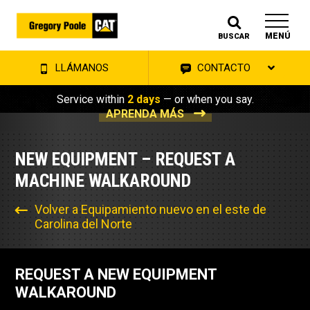
MENÚ
BUSCAR
LLÁMANOS
CONTACTO
Service within
2 days
— or when you say.
APRENDA MÁS
NEW EQUIPMENT – REQUEST A
MACHINE WALKAROUND
Volver a Equipamiento nuevo en el este de
Carolina del Norte
REQUEST A NEW EQUIPMENT
WALKAROUND