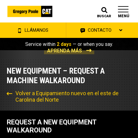
MENÚ
BUSCAR
LLÁMANOS
CONTACTO
Service within
2 days
— or when you say.
APRENDA MÁS
NEW EQUIPMENT – REQUEST A
MACHINE WALKAROUND
Volver a Equipamiento nuevo en el este de
Carolina del Norte
REQUEST A NEW EQUIPMENT
WALKAROUND