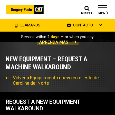
MENÚ
BUSCAR
LLÁMANOS
CONTACTO
Service within
2 days
— or when you say.
APRENDA MÁS
NEW EQUIPMENT – REQUEST A
MACHINE WALKAROUND
Volver a Equipamiento nuevo en el este de
Carolina del Norte
REQUEST A NEW EQUIPMENT
WALKAROUND