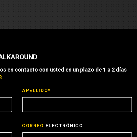
es
e camiones
 de autobuses escolares
re
WALKAROUND
ción
os en contacto con usted en un plazo de 1 a 2 días
8
APELLIDO*
 PRESUPUESTO
CORREO
ELECTRÓNICO