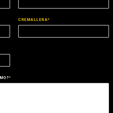
ICE
CREMALLERA*
EMO?
*