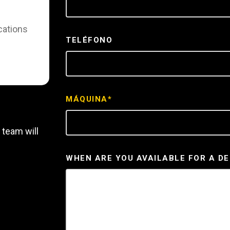
REQUEST A SERV
cations
TELÉFONO
MÁQUINA*
 team will
WHEN ARE YOU AVAILABLE FOR A D