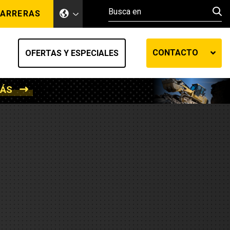
ARRERAS
CONTACTO
OFERTAS Y ESPECIALES
MÁS
ento de tierra
ransferencia automática
efensa
os diesel
de fluidos SOS