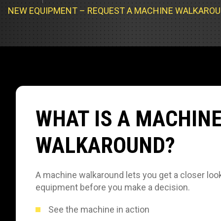
Cargadores
Servicio d
NEW EQUIPMENT – REQUEST A MACHINE WALKARO
Compacta
Prueba de 
Track Type
Pruebas d
Servicio d
Servicio d
WHAT IS A MACHIN
Servicio d
WALKAROUND?
A machine walkaround lets you get a closer look
equipment before you make a decision.
See the machine in action