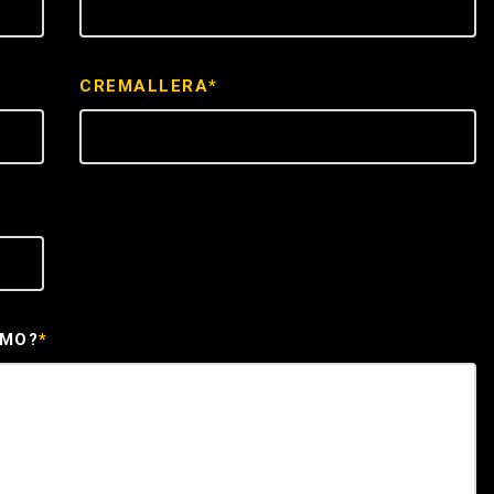
ICE
CREMALLERA*
EMO?
*