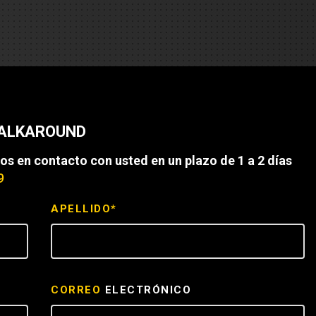
es
e camiones
 de autobuses escolares
re
WALKAROUND
ción
os en contacto con usted en un plazo de 1 a 2 días
9
APELLIDO*
 PRESUPUESTO
CORREO
ELECTRÓNICO