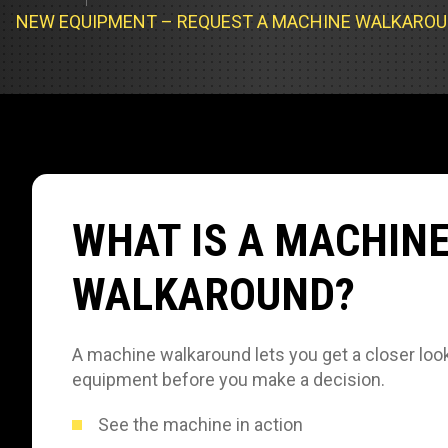
Cargadores
Servicio d
NEW EQUIPMENT – REQUEST A MACHINE WALKARO
Compacta
Prueba de 
Track Type
Pruebas d
Servicio d
Servicio d
WHAT IS A MACHIN
Servicio d
WALKAROUND?
A machine walkaround lets you get a closer look
equipment before you make a decision.
See the machine in action