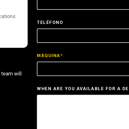
REQUEST A SERV
cations
TELÉFONO
MÁQUINA*
 team will
WHEN ARE YOU AVAILABLE FOR A D