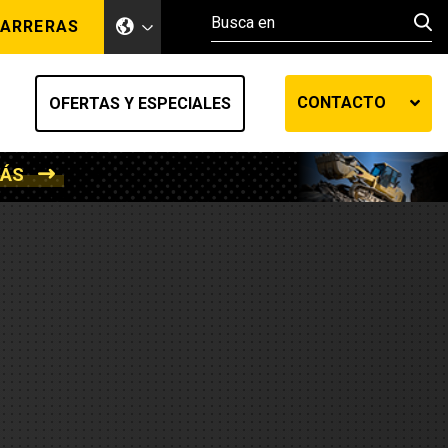
ARRERAS
CONTACTO
OFERTAS Y ESPECIALES
MÁS
ento de tierra
ransferencia automática
efensa
os diesel
de fluidos SOS