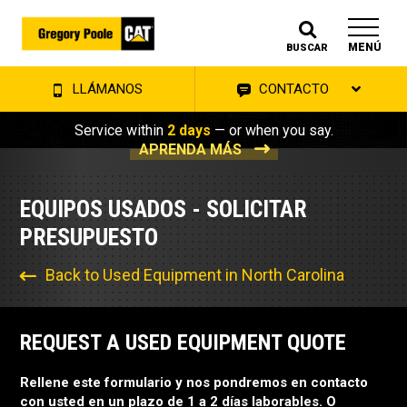
MENÚ
BUSCAR
LLÁMANOS
CONTACTO
Service within
2 days
— or when you say.
APRENDA MÁS
EQUIPOS USADOS - SOLICITAR
PRESUPUESTO
Back to Used Equipment in North Carolina
REQUEST A USED EQUIPMENT QUOTE
Rellene este formulario y nos pondremos en contacto
con usted en un plazo de 1 a 2 días laborables. O