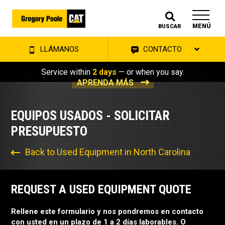
MENÚ
BUSCAR
LLÁMANOS
CONTACTO
Service within
2 days
— or when you say.
APRENDA MÁS
EQUIPOS USADOS - SOLICITAR
PRESUPUESTO
Back to Used Equipment in North Carolina
REQUEST A USED EQUIPMENT QUOTE
Rellene este formulario y nos pondremos en contacto
con usted en un plazo de 1 a 2 días laborables. O