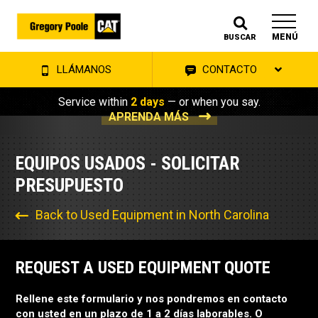
MENÚ
BUSCAR
LLÁMANOS
CONTACTO
Service within
2 days
— or when you say.
APRENDA MÁS
EQUIPOS USADOS - SOLICITAR
PRESUPUESTO
Back to Used Equipment in North Carolina
REQUEST A USED EQUIPMENT QUOTE
Rellene este formulario y nos pondremos en contacto
con usted en un plazo de 1 a 2 días laborables. O