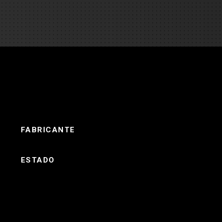
es
e camiones
 de autobuses escolares
re
ción
FABRICANTE
ESTADO
 PRESUPUESTO