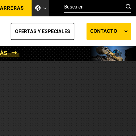
ARRERAS
CONTACTO
OFERTAS Y ESPECIALES
MÁS
ento de tierra
ransferencia automática
efensa
os diesel
de fluidos SOS