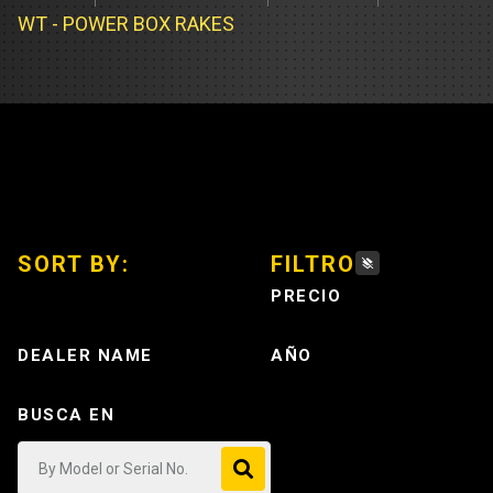
Cargadores
Servicio d
WT - POWER BOX RAKES
Compacta
Prueba de 
Track Type
Pruebas d
Servicio d
Servicio d
SORT BY:
FILTRO
Servicio d
PRECIO
DEALER NAME
AÑO
BUSCA EN