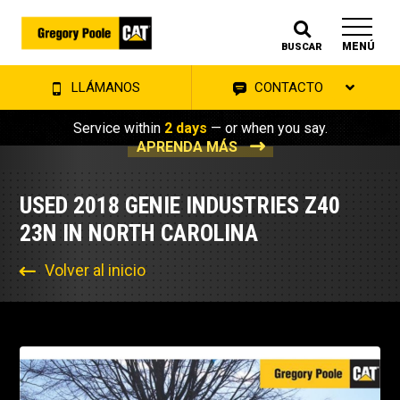
MENÚ
BUSCAR
LLÁMANOS
CONTACTO
Service within
2 days
— or when you say.
APRENDA MÁS
USED 2018 GENIE INDUSTRIES Z40
23N IN NORTH CAROLINA
Volver al inicio