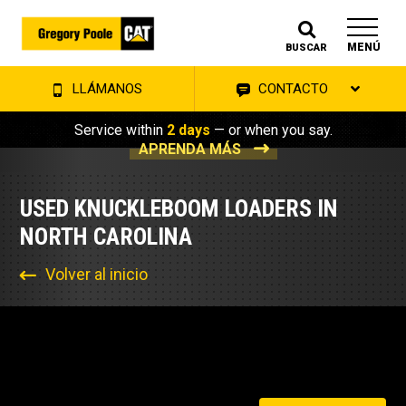
MENÚ
BUSCAR
LLÁMANOS
CONTACTO
Service within
2 days
— or when you say.
APRENDA MÁS
USED KNUCKLEBOOM LOADERS IN
NORTH CAROLINA
Volver al inicio