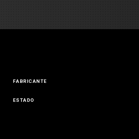
es
e camiones
 de autobuses escolares
re
ción
FABRICANTE
ESTADO
 PRESUPUESTO