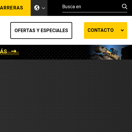
ARRERAS
CONTACTO
OFERTAS Y ESPECIALES
MÁS
ento de tierra
ransferencia automática
efensa
os diesel
de fluidos SOS