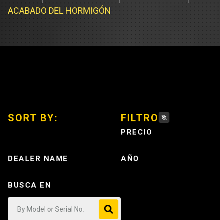
Cargadores
Servicio d
ACABADO DEL HORMIGÓN
Compacta
Prueba de 
Track Type
Pruebas d
Servicio d
Servicio d
SORT BY:
FILTRO
Servicio d
PRECIO
DEALER NAME
AÑO
BUSCA EN