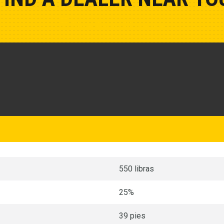
Show Closest Location
550 libras
25%
39 pies