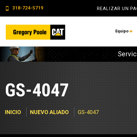
318-724-5719
REALIZAR UN P
Equipo
Servic
Construcc
Energía elé
Retroexca
Servicios 
GS-4047
Topadoras
Monitoreo
Excavador
Servicio d
INICIO
NUEVO ALIADO
GS-4047
Skid Steer
Sistemas de
Cargadore
Soluciones