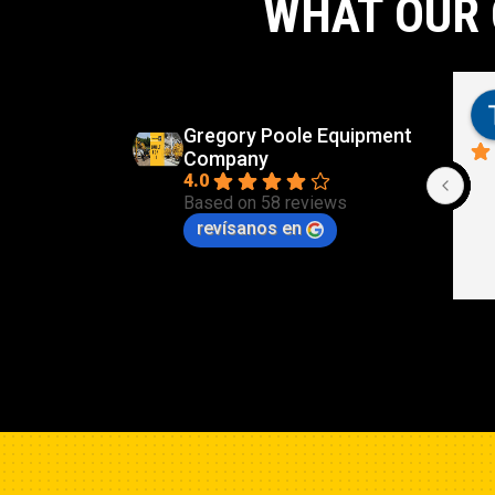
WHAT OUR 
Gregory Poole Equipment
Company
4.0
Based on 58 reviews
revísanos en