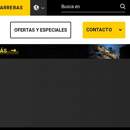
ARRERAS
CONTACTO
OFERTAS Y ESPECIALES
MÁS
ento de tierra
ransferencia automática
efensa
os diesel
de fluidos SOS