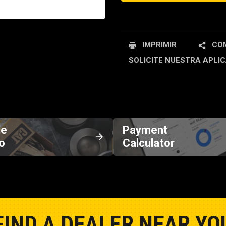
REQUEST A SERV
IMPRIMIR
COM
SOLICITE NUESTRA APLIC
de
Payment
o
Calculator
FIND A DEALER NEAR YO