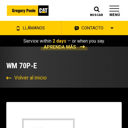
MENÚ
BUSCAR
LLÁMANOS
CONTACTO
Service within
2 days
— or when you say.
APRENDA MÁS
WM 70P-E
Volver al inicio