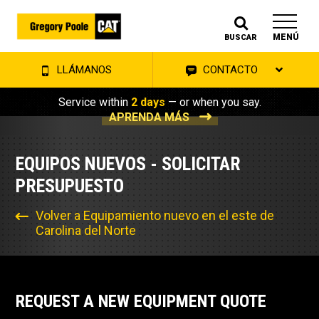
MENÚ
BUSCAR
LLÁMANOS
CONTACTO
Service within
2 days
— or when you say.
APRENDA MÁS
EQUIPOS NUEVOS - SOLICITAR
PRESUPUESTO
Volver a Equipamiento nuevo en el este de
Carolina del Norte
REQUEST A NEW EQUIPMENT QUOTE