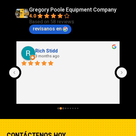
Gregory Poole Equipment Company
4.0
Based on 58 reviews
revísanos en
Rich Stidd
3 months ago
CONTÁCTENOS HOY